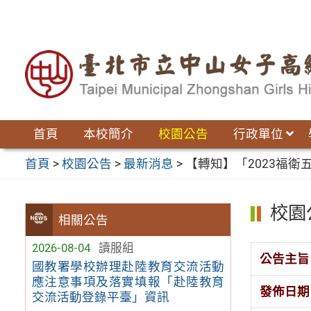
跳
至
主
要
內
容
區
首頁
本校簡介
校園公告
行政單位
首頁
>
校園公告
>
最新消息
>
【轉知】「2023福
校園
相關公告
2026-08-04
讀服組
公告主旨
國教署學校辦理赴陸教育交流活動
應注意事項及落實填報「赴陸教育
發佈日期
交流活動登錄平臺」資訊