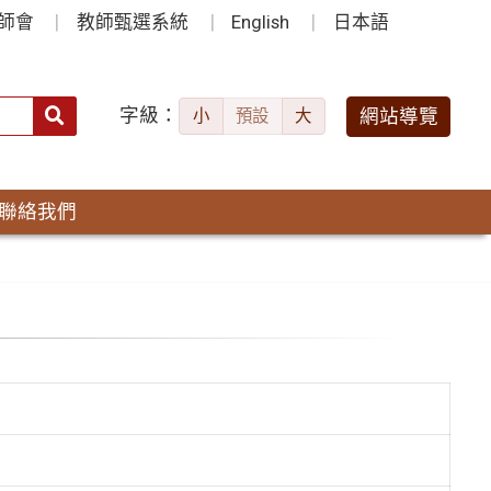
師會
教師甄選系統
English
日本語
字級：
送出
網站導覽
小
預設
大
搜
尋：
聯絡我們