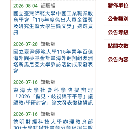
發佈單位
2026-08-04
讀服組
國立臺灣師範大學中國工業職業教
公告類別
育學會「115年度傑出人員金鐸獎
及研究生暨大學生論文獎」遴選資
公告等級
訊
2026-07-28
讀服組
點閱次數
國立臺灣師範大學115年青年百億
海外圓夢基金計畫海外翱翔組澳洲
公告內容
塔斯馬尼亞大學參訪活動成果發表
會
2026-07-16
讀服組
東海大學社會科學院擬辦理
「2026『偏見、歧視與不平等』議
題教/學研討會」論文發表徵稿資訊
2026-07-16
讀服組
德明財經科技大學辦理教育部
30+大學試辦計畫學分學程招生說