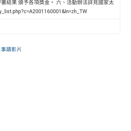
審結果 頒予各項獎金。 六、活動辦法詳見國家太
list.php?c=A2001160001&ln=zh_TW
良事蹟影片