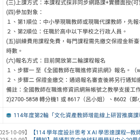
(三)上課方式：本課程式採非同步網路課+實體面授(可
(四)參加對象：
１、第1順位：中小學現職教師或現職代課教師，先報
２、第2順位：任職於高中以下學校之行政人員。
(五)訓練費用課程免費，每門課程需先繳交保證金新臺
時數。
(六)報名方式：目前開放第二輪課程報名
１、步驟一 至《全國教師在職進修資訊網》報名。（www2.in
２、步驟二 保證金繳交：通過報名審查後將另行通知
備註：全國教師在職進修資訊網無帳號之教學支援工作
2)2700-5858 轉分機1 或 8617（呂小姐）、8602（
114年度第2輪「文化資產教師增能線上研習推廣
025-10-09】
【114 學年度設計思考 X AI 學思達課程