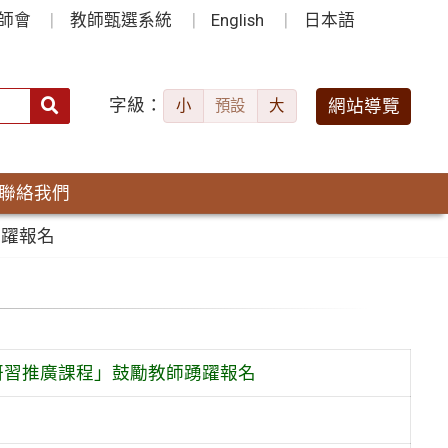
師會
教師甄選系統
English
日本語
字級：
送出
網站導覽
小
預設
大
搜
尋：
聯絡我們
踴躍報名
研習推廣課程」鼓勵教師踴躍報名