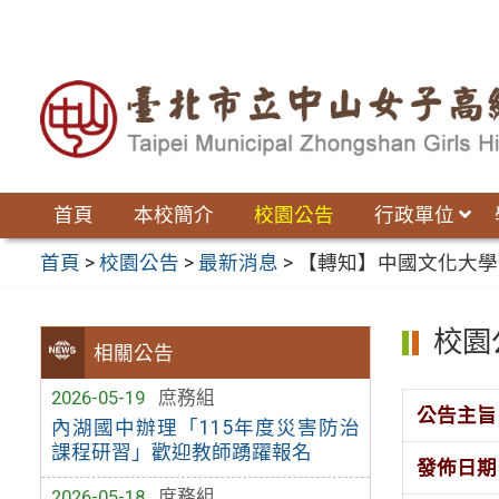
跳
至
主
要
內
容
區
首頁
本校簡介
校園公告
行政單位
首頁
>
校園公告
>
最新消息
>
【轉知】中國文化大學
校園
相關公告
2026-05-19
庶務組
公告主旨
內湖國中辦理「115年度災害防治
課程研習」歡迎教師踴躍報名
發佈日期
2026-05-18
庶務組