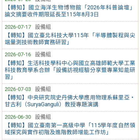
【轉知】國立海洋生物博物館「2026年科普論壇」
論文摘要收件期限延長至115年8月3日
2026-07-17
設備組
【轉知】國立臺北科技大學115年「半導體製程與尖
端量測技術教師實務研習」
2026-07-16
設備組
【轉知】生活科技學科中心與國立高雄師範大學工業
科技教育學系合辦「設備訪視經驗分享暨專業知能研
習」
2026-07-03
設備組
【轉知】中央研究院史丹佛大學應用物理系蘇里亞・
甘古利（SuryaGanguli）教授專題演講
2026-06-30
設備組
【轉知】國立臺南第一高級中學「115學年度自然領
域探究與實作初階及進階教師增能工作坊」