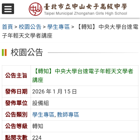
跳
至
選
主
單
首頁
>
校園公告
>
學生專區
>
【轉知】中央大學台達電
要
子年輕天文學者講座
內
容
校園公告
區
【轉知】中央大學台達電子年輕天文學者
公告主旨
講座
發佈日期
2026 年 1 月 15 日
發佈單位
設備組
公告類別
學生專區
,
教師專區
公告等級
轉知
點閱次數
224