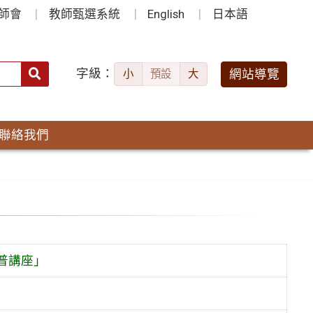
師會
教師甄選系統
English
日本語
字級：
送出
網站導覽
小
預設
大
搜
尋：
聯絡我們
普講座」