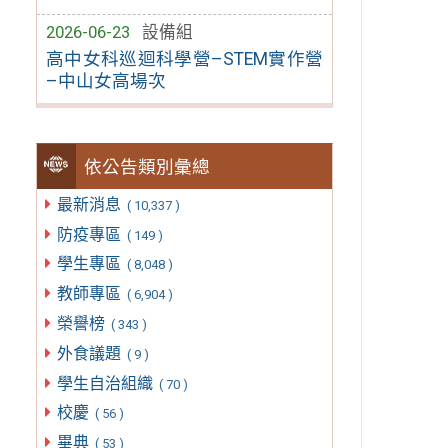
2026-06-23
設備組
高中女科巡迴科學營–STEM實作營
–中山女高場次
依公告類別彙總
最新消息
( 10,337 )
防疫專區
( 149 )
學生專區
( 8,048 )
教師專區
( 6,904 )
榮譽榜
( 343 )
外食議題
( 9 )
學生自治組織
( 70 )
校慶
( 56 )
畢典
( 53 )