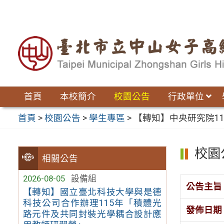
跳
至
主
要
內
容
區
首頁
本校簡介
校園公告
行政單位
首頁
>
校園公告
>
學生專區
>
【轉知】中央研究院1
校園
相關公告
2026-08-05
設備組
公告主旨
【轉知】國立臺北科技大學與是德
科技公司合作辦理115年「積體光
發佈日期
路元件及共同封裝光學耦合設計應