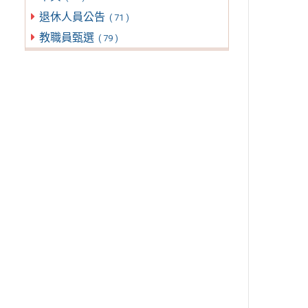
退休人員公告
( 71 )
教職員甄選
( 79 )