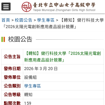
跳
至
選
主
單
首頁
>
校園公告
>
學生專區
>
【轉知】健行科技大學
要
「2026太陽光電創新應用產品設計競賽」
內
容
校園公告
區
【轉知】健行科技大學「2026太陽光電創
公告主旨
新應用產品設計競賽」
發佈日期
2026 年 3 月 20 日
發佈單位
設備組
公告類別
學生專區
公告等級
轉知
點閱次數
159