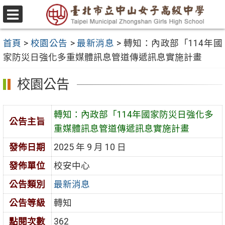
跳
至
選
主
單
首頁
>
校園公告
>
最新消息
>
轉知：內政部「114年國
要
家防災日強化多重媒體訊息管道傳遞訊息實施計畫
內
容
校園公告
區
轉知：內政部「114年國家防災日強化多
公告主旨
重媒體訊息管道傳遞訊息實施計畫
發佈日期
2025 年 9 月 10 日
發佈單位
校安中心
公告類別
最新消息
公告等級
轉知
點閱次數
362