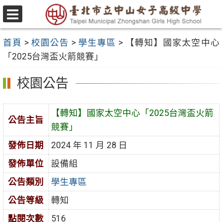
跳
至
選
主
單
首頁
>
校園公告
>
學生專區
>
【轉知】國家太空中心
要
「2025台灣盃火箭競賽」
內
容
校園公告
區
【轉知】國家太空中心「2025台灣盃火箭
公告主旨
競賽」
發佈日期
2024 年 11 月 28 日
發佈單位
設備組
公告類別
學生專區
公告等級
轉知
點閱次數
516