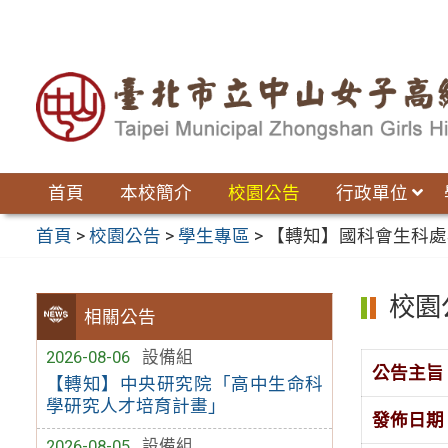
跳
至
主
要
內
容
區
首頁
本校簡介
校園公告
行政單位
首頁
>
校園公告
>
學生專區
>
【轉知】國科會生科處
校園
相關公告
2026-08-06
設備組
公告主旨
【轉知】中央研究院「高中生命科
學研究人才培育計畫」
發佈日期
2026-08-05
設備組