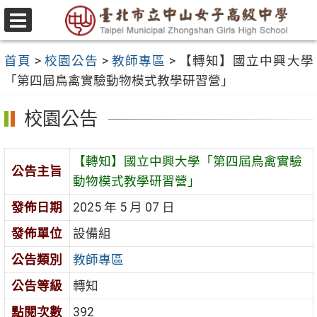
跳
至
選
主
單
首頁
>
校園公告
>
教師專區
>
【轉知】國立中興大學
要
「第四屆鳥禽實驗動物模式教學研習營」
內
容
校園公告
區
【轉知】國立中興大學「第四屆鳥禽實驗
公告主旨
動物模式教學研習營」
發佈日期
2025 年 5 月 07 日
發佈單位
設備組
公告類別
教師專區
公告等級
轉知
點閱次數
392