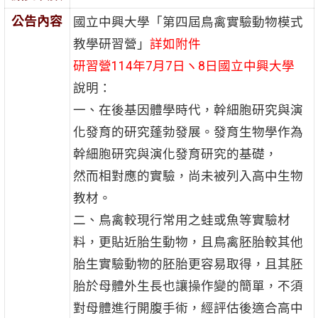
公告內容
國立中興大學「第四屆鳥禽實驗動物模式
教學研習營」
詳如附件
研習營114年7月7日ヽ8日國立中興大學
說明：
一、在後基因體學時代，幹細胞研究與演
化發育的研究蓬勃發展。發育生物學作為
幹細胞研究與演化發育研究的基礎，
然而相對應的實驗，尚未被列入高中生物
教材。
二、鳥禽較現行常用之蛙或魚等實驗材
料，更貼近胎生動物，且鳥禽胚胎較其他
胎生實驗動物的胚胎更容易取得，且其胚
胎於母體外生長也讓操作變的簡單，不須
對母體進行開腹手術，經評估後適合高中