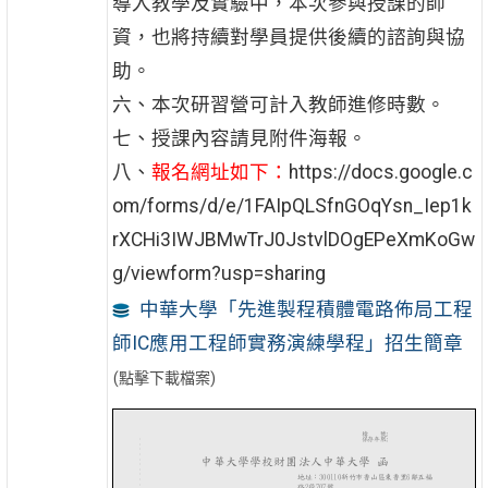
導入教學及實驗中，本次參與授課的師
資，也將持續對學員提供後續的諮詢與協
助。
六、本次研習營可計入教師進修時數。
七、授課內容請見附件海報。
八、
報名網址如下：
https://docs.google.c
om/forms/d/e/1FAIpQLSfnGOqYsn_Iep1k
rXCHi3IWJBMwTrJ0JstvlDOgEPeXmKoGw
g/viewform?usp=sharing
中華大學「先進製程積體電路佈局工程
師IC應用工程師實務演練學程」招生簡章
(點擊下載檔案)