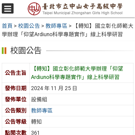
跳
至
選
主
單
首頁
>
校園公告
>
教師專區
>
【轉知】國立彰化師範大
要
學辦理「仰望Ardiuno科學專題實作」線上科學研習
內
容
校園公告
區
【轉知】國立彰化師範大學辦理「仰望
公告主旨
Ardiuno科學專題實作」線上科學研習
發佈日期
2024 年 11 月 25 日
發佈單位
設備組
公告類別
教師專區
公告等級
轉知
點閱次數
361