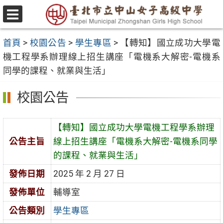
跳
至
選
主
單
首頁
>
校園公告
>
學生專區
>
【轉知】國立成功大學電
要
機工程學系辦理線上招生講座「電機系大解密-電機系
內
同學的課程、就業與生活」
容
區
校園公告
【轉知】國立成功大學電機工程學系辦理
公告主旨
線上招生講座「電機系大解密-電機系同學
的課程、就業與生活」
發佈日期
2025 年 2 月 27 日
發佈單位
輔導室
公告類別
學生專區