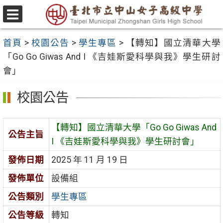
跳
至
選
主
單
首頁
>
校園公告
>
學生專區
>
【轉知】國立清華大學
要
「Go Go Giwas And I 《吉娃斯愛科學與我》學生研討
內
會」
容
區
校園公告
【轉知】國立清華大學「Go Go Giwas And
公告主旨
I 《吉娃斯愛科學與我》學生研討會」
發佈日期
2025 年 11 月 19 日
發佈單位
設備組
公告類別
學生專區
公告等級
轉知