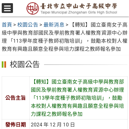
跳
至
選
主
單
首頁
>
校園公告
>
最新消息
>
【轉知】國立臺南女子高
要
級中學與教育部國民及學前教育署人權教育資源中心辦
內
理 「113學年度種子教師初階培訓」，鼓勵本校對人權
容
教育有興趣且願意全程參與培力課程之教師報名參加
區
校園公告
【轉知】國立臺南女子高級中學與教育部
國民及學前教育署人權教育資源中心辦理
公告主旨
「113學年度種子教師初階培訓」，鼓勵
本校對人權教育有興趣且願意全程參與培
力課程之教師報名參加
發佈日期
2024 年 12 月 10 日