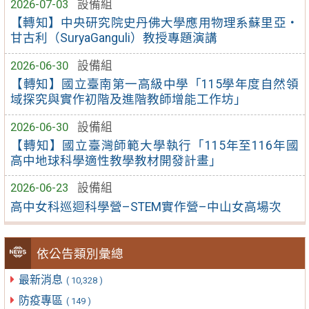
2026-07-03
設備組
【轉知】中央研究院史丹佛大學應用物理系蘇里亞・
甘古利（SuryaGanguli）教授專題演講
2026-06-30
設備組
【轉知】國立臺南第一高級中學「115學年度自然領
域探究與實作初階及進階教師增能工作坊」
2026-06-30
設備組
【轉知】國立臺灣師範大學執行「115年至116年國
高中地球科學適性教學教材開發計畫」
2026-06-23
設備組
高中女科巡迴科學營–STEM實作營–中山女高場次
依公告類別彙總
最新消息
( 10,328 )
防疫專區
( 149 )