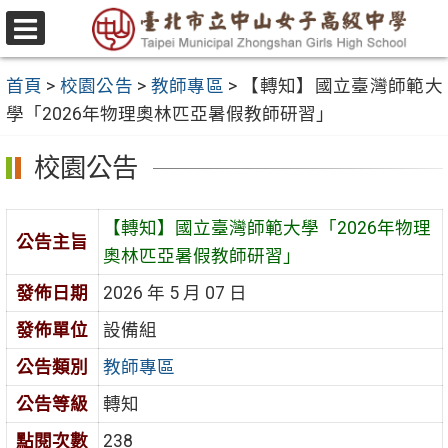
跳
至
選
主
單
首頁
>
校園公告
>
教師專區
>
【轉知】國立臺灣師範大
要
學「2026年物理奧林匹亞暑假教師研習」
內
容
校園公告
區
【轉知】國立臺灣師範大學「2026年物理
公告主旨
奧林匹亞暑假教師研習」
發佈日期
2026 年 5 月 07 日
發佈單位
設備組
公告類別
教師專區
公告等級
轉知
點閱次數
238