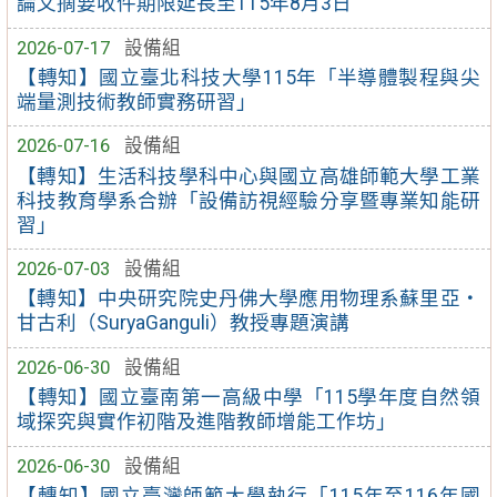
論文摘要收件期限延長至115年8月3日
2026-07-17
設備組
【轉知】國立臺北科技大學115年「半導體製程與尖
端量測技術教師實務研習」
2026-07-16
設備組
【轉知】生活科技學科中心與國立高雄師範大學工業
科技教育學系合辦「設備訪視經驗分享暨專業知能研
習」
2026-07-03
設備組
【轉知】中央研究院史丹佛大學應用物理系蘇里亞・
甘古利（SuryaGanguli）教授專題演講
2026-06-30
設備組
【轉知】國立臺南第一高級中學「115學年度自然領
域探究與實作初階及進階教師增能工作坊」
2026-06-30
設備組
【轉知】國立臺灣師範大學執行「115年至116年國