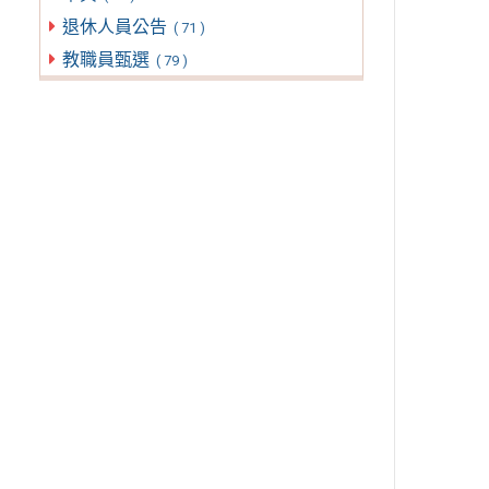
退休人員公告
( 71 )
教職員甄選
( 79 )