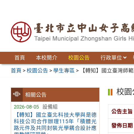
跳
至
主
要
內
容
區
首頁
本校簡介
校園公告
行政單位
首頁
>
校園公告
>
學生專區
>
【轉知】國立臺灣師範
校園
相關公告
2026-08-05
設備組
公告主旨
【轉知】國立臺北科技大學與是德
科技公司合作辦理115年「積體光
發佈日期
路元件及共同封裝光學耦合設計應