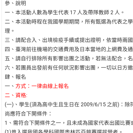
參、說明
一、本活動人數為學生代表 17 人及帶隊教師 2 人。
二、本活動時程在我國學期期間，所有甄選為代表之學
理。
三、請配合入、出境檢疫手續或提出證明，依當時兩國
四、臺灣前往機場的交通費用及日本當地的上網費及通
五、請自行排除所有影響出團之活動，若無法配合，名
六、若團員出發前有任何狀況影響出團，一切以日方邀
肆、報名
一、
方式：一律由線上報名
二、資格:
(一)、學生(須為高中生且生日在 2009/6/15 之前)
尚應符合下開條件：
1、需符合下開條件之一，且未成為國家代表出國比賽
(1)曾入選我國各學科國際奧林匹亞競賽選拔營者。