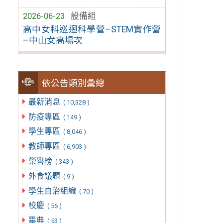
2026-06-23
設備組
高中女科巡迴科學營–STEM實作營
–中山女高場次
依公告類別彙總
最新消息
( 10,328 )
防疫專區
( 149 )
學生專區
( 8,046 )
教師專區
( 6,903 )
榮譽榜
( 343 )
外食議題
( 9 )
學生自治組織
( 70 )
校慶
( 56 )
畢典
( 53 )