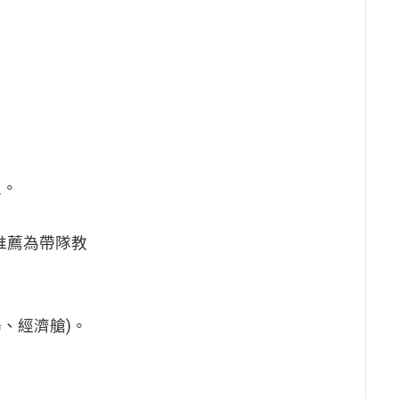
生。
推薦為帶隊教
機場、經濟艙)。