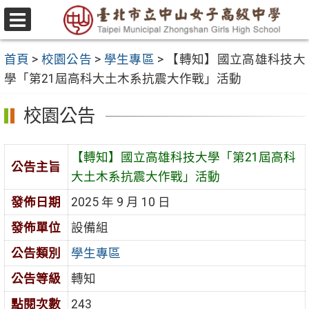
跳
至
選
主
單
首頁
>
校園公告
>
學生專區
>
【轉知】國立高雄科技大
要
學「第21屆高科大土木系抗震大作戰」活動
內
容
校園公告
區
【轉知】國立高雄科技大學「第21屆高科
公告主旨
大土木系抗震大作戰」活動
發佈日期
2025 年 9 月 10 日
發佈單位
設備組
公告類別
學生專區
公告等級
轉知
點閱次數
243