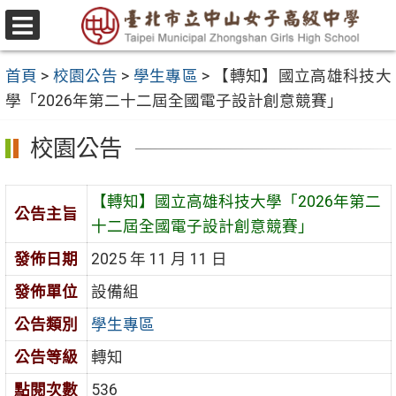
跳
至
選
主
單
首頁
>
校園公告
>
學生專區
>
【轉知】國立高雄科技大
要
學「2026年第二十二屆全國電子設計創意競賽」
內
容
校園公告
區
【轉知】國立高雄科技大學「2026年第二
公告主旨
十二屆全國電子設計創意競賽」
發佈日期
2025 年 11 月 11 日
發佈單位
設備組
公告類別
學生專區
公告等級
轉知
點閱次數
536