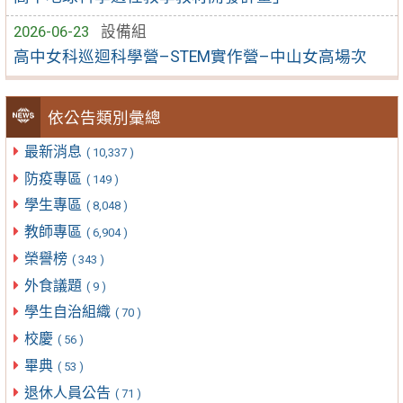
2026-06-23
設備組
高中女科巡迴科學營–STEM實作營–中山女高場次
依公告類別彙總
最新消息
( 10,337 )
防疫專區
( 149 )
學生專區
( 8,048 )
教師專區
( 6,904 )
榮譽榜
( 343 )
外食議題
( 9 )
學生自治組織
( 70 )
校慶
( 56 )
畢典
( 53 )
退休人員公告
( 71 )