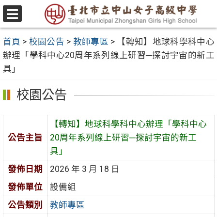
跳
至
選
主
單
首頁
>
校園公告
>
教師專區
>
【轉知】地球科學科中心
要
辦理「學科中心20周年系列線上研習─探討宇宙的新工
內
具」
容
區
校園公告
【轉知】地球科學科中心辦理「學科中心
公告主旨
20周年系列線上研習─探討宇宙的新工
具」
發佈日期
2026 年 3 月 18 日
發佈單位
設備組
公告類別
教師專區