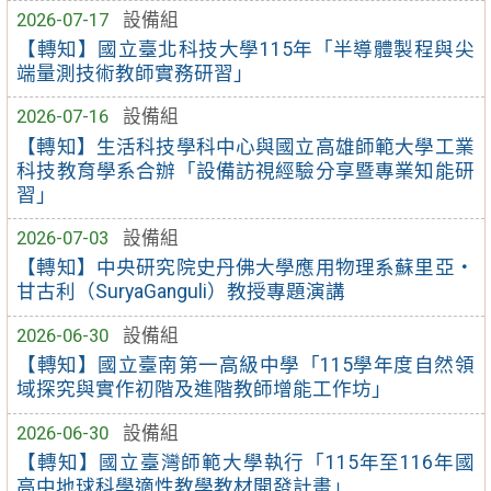
2026-07-17
設備組
【轉知】國立臺北科技大學115年「半導體製程與尖
端量測技術教師實務研習」
2026-07-16
設備組
【轉知】生活科技學科中心與國立高雄師範大學工業
科技教育學系合辦「設備訪視經驗分享暨專業知能研
習」
2026-07-03
設備組
【轉知】中央研究院史丹佛大學應用物理系蘇里亞・
甘古利（SuryaGanguli）教授專題演講
2026-06-30
設備組
【轉知】國立臺南第一高級中學「115學年度自然領
域探究與實作初階及進階教師增能工作坊」
2026-06-30
設備組
【轉知】國立臺灣師範大學執行「115年至116年國
高中地球科學適性教學教材開發計畫」