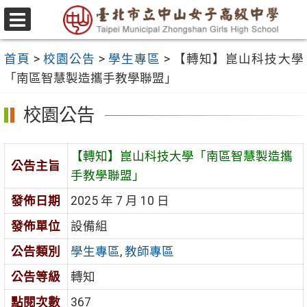
跳
至
選
主
單
首頁
>
校園公告
>
學生專區
>
【轉知】崑山科技大學
要
「南區智慧製造攜手教學聯盟」
內
容
校園公告
區
【轉知】崑山科技大學「南區智慧製造攜
公告主旨
手教學聯盟」
發佈日期
2025 年 7 月 10 日
發佈單位
設備組
公告類別
學生專區
,
教師專區
公告等級
轉知
點閱次數
367