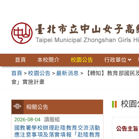
跳
至
主
要
內
容
區
首頁
本校簡介
校園公告
行政單位
首頁
>
校園公告
>
最新消息
>
【轉知】教育部國民
會」實施計畫
校園
相關公告
2026-08-04
讀服組
國教署學校辦理赴陸教育交流活動
公告主旨
應注意事項及落實填報「赴陸教育