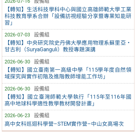
2026-07-16
設備組
【轉知】生活科技學科中心與國立高雄師範大學工業
科技教育學系合辦「設備訪視經驗分享暨專業知能研
習」
2026-07-03
設備組
【轉知】中央研究院史丹佛大學應用物理系蘇里亞・
甘古利（SuryaGanguli）教授專題演講
2026-06-30
設備組
【轉知】國立臺南第一高級中學「115學年度自然領
域探究與實作初階及進階教師增能工作坊」
2026-06-30
設備組
【轉知】國立臺灣師範大學執行「115年至116年國
高中地球科學適性教學教材開發計畫」
2026-06-23
設備組
高中女科巡迴科學營–STEM實作營–中山女高場次