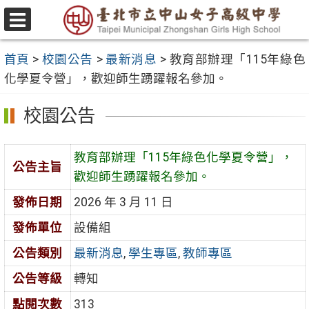
跳
至
選
主
單
首頁
>
校園公告
>
最新消息
>
教育部辦理「115年綠色
要
化學夏令營」，歡迎師生踴躍報名參加。
內
容
校園公告
區
教育部辦理「115年綠色化學夏令營」，
公告主旨
歡迎師生踴躍報名參加。
發佈日期
2026 年 3 月 11 日
發佈單位
設備組
公告類別
最新消息
,
學生專區
,
教師專區
公告等級
轉知
點閱次數
313