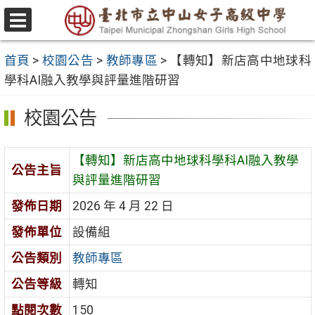
跳
至
選
主
單
首頁
>
校園公告
>
教師專區
>
【轉知】新店高中地球科
要
學科AI融入教學與評量進階研習
內
容
校園公告
區
【轉知】新店高中地球科學科AI融入教學
公告主旨
與評量進階研習
發佈日期
2026 年 4 月 22 日
發佈單位
設備組
公告類別
教師專區
公告等級
轉知
點閱次數
150