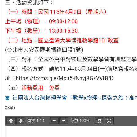
三、活動資訊如下：
（一）時間：民國 115年4月9日（星期六）
上午場（物理）：09:00-12:00
下午場（數學）：13:30-16:30
.
（二）地點：國立臺灣大學博雅教學館101教室
(台北市大安區羅斯福路四段1號)
（三）對象：全國各高中對物理及數學學習有興趣之學
（四）報名方式：請於115年05月04日(一)前填寫報
址：https://forms.gle/Mcu5KNnyjBGkVVfB8）
（五）
活動費用：免費
社團法人台灣物理學會「數學x物理~探索之旅：高中
檔案)
頁次
1
/
4
縮放
100%