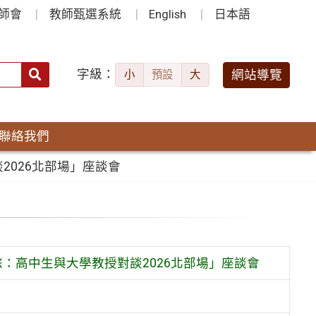
師會
教師甄選系統
English
日本語
字級：
送出
網站導覽
小
預設
大
搜
尋：
聯絡我們
2026北部場」座談會
：高中生與大學教授對談2026北部場」座談會