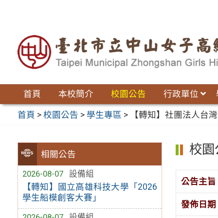
跳
至
主
要
內
容
區
首頁
本校簡介
校園公告
行政單位
首頁
>
校園公告
>
學生專區
>
【轉知】社團法人台灣
校園
相關公告
2026-08-07
設備組
公告主旨
【轉知】國立高雄科技大學「2026
學生船模創客大賽」
發佈日期
2026-08-07
設備組