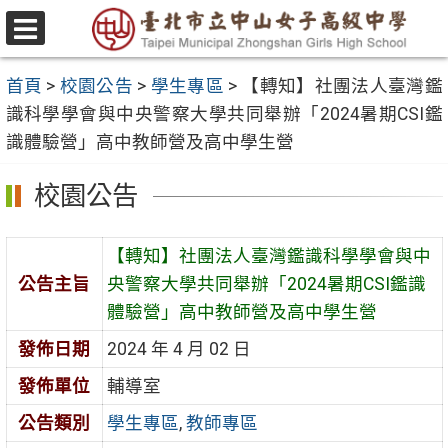
跳
至
選
主
單
首頁
>
校園公告
>
學生專區
>
【轉知】社團法人臺灣鑑
要
識科學學會與中央警察大學共同舉辦「2024暑期CSI鑑
內
識體驗營」高中教師營及高中學生營
容
區
校園公告
【轉知】社團法人臺灣鑑識科學學會與中
公告主旨
央警察大學共同舉辦「2024暑期CSI鑑識
體驗營」高中教師營及高中學生營
發佈日期
2024 年 4 月 02 日
發佈單位
輔導室
公告類別
學生專區
,
教師專區