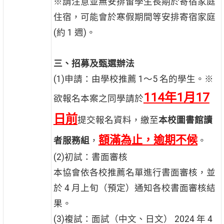
※請注意並無安排留學生長期於寄宿家庭
住宿，可能會於寒假期間等安排寄宿家庭
(約 1 週)。
三、招募及甄選辦法
(1)申請：由學校推薦 1～5 名的學生。※
114
年1月17
欲報名本案之同學請於
日前
提交報名資料，繳至
本校圖書館讀
額滿為止，逾期不候
者服務組
，
。
(2)初試：書面審核
本協會依各校推薦名單進行書面審核，並
於 4 月上旬（預定）通知各校書面審核結
果。
(3)複試：面試（中文、日文） 2024 年 4