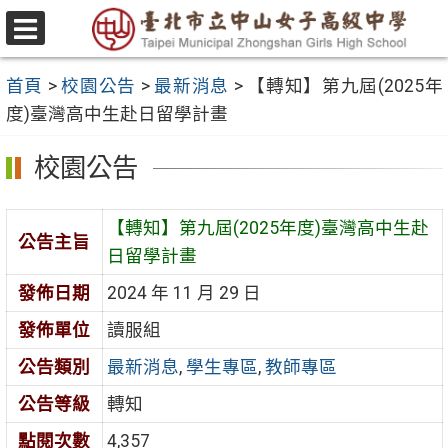
跳
至
選
主
單
首頁
>
校園公告
>
最新消息
>
【轉知】第九屆(2025年
要
度)臺灣高中生赴日留學計畫
內
容
校園公告
區
【轉知】第九屆(2025年度)臺灣高中生赴
公告主旨
日留學計畫
發佈日期
2024 年 11 月 29 日
發佈單位
讀服組
公告類別
最新消息
,
學生專區
,
教師專區
公告等級
轉知
點閱次數
4,357