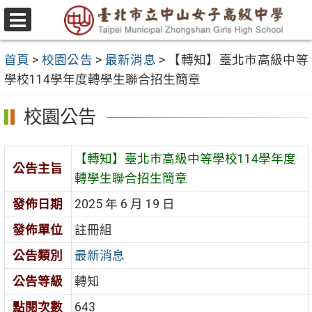
跳
至
選
主
單
首頁
>
校園公告
>
最新消息
>
【轉知】臺北市高級中等
要
學校114學年度轉學生聯合招生簡章
內
容
校園公告
區
【轉知】臺北市高級中等學校114學年度
公告主旨
轉學生聯合招生簡章
發佈日期
2025 年 6 月 19 日
發佈單位
註冊組
公告類別
最新消息
公告等級
轉知
點閱次數
643