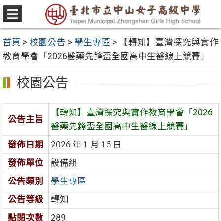
跳
至
選
主
單
首頁
>
校園公告
>
學生專區
>
【轉知】臺灣探究與實作
要
教育學會「2026醫藥先鋒盃全國高中生醫線上競賽」
內
容
校園公告
區
【轉知】臺灣探究與實作教育學會「2026
公告主旨
醫藥先鋒盃全國高中生醫線上競賽」
發佈日期
2026 年 1 月 15 日
發佈單位
設備組
公告類別
學生專區
公告等級
轉知
點閱次數
289