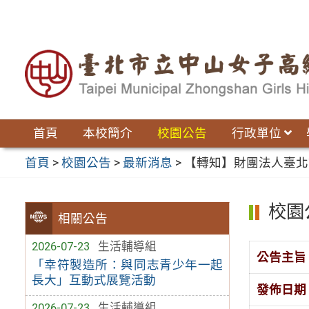
跳
至
主
要
內
容
區
首頁
本校簡介
校園公告
行政單位
首頁
>
校園公告
>
最新消息
>
【轉知】財團法人臺北
校園
相關公告
2026-07-23
生活輔導組
公告主旨
「幸符製造所：與同志青少年一起
長大」互動式展覽活動
發佈日期
2026-07-23
生活輔導組