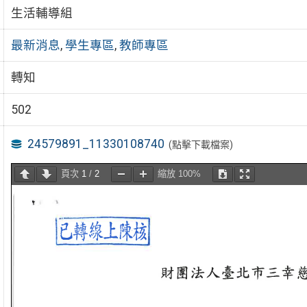
生活輔導組
最新消息
,
學生專區
,
教師專區
轉知
502
24579891_11330108740
(點擊下載檔案)
頁次
1
/
2
縮放
100%