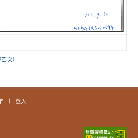
停乙次）
字
登入