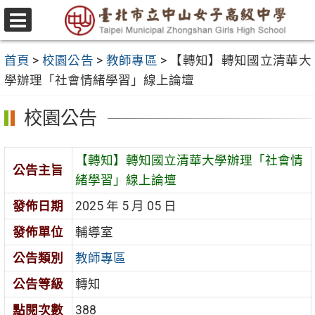
跳
至
選
主
單
首頁
>
校園公告
>
教師專區
>
【轉知】轉知國立清華大
要
學辦理「社會情緒學習」線上論壇
內
容
校園公告
區
【轉知】轉知國立清華大學辦理「社會情
公告主旨
緒學習」線上論壇
發佈日期
2025 年 5 月 05 日
發佈單位
輔導室
公告類別
教師專區
公告等級
轉知
點閱次數
388