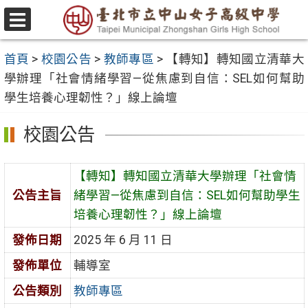
跳
至
選
主
單
首頁
>
校園公告
>
教師專區
>
【轉知】轉知國立清華大
要
學辦理「社會情緒學習—從焦慮到自信：SEL如何幫助
內
學生培養心理韌性？」線上論壇
容
區
校園公告
【轉知】轉知國立清華大學辦理「社會情
公告主旨
緒學習—從焦慮到自信：SEL如何幫助學生
培養心理韌性？」線上論壇
發佈日期
2025 年 6 月 11 日
發佈單位
輔導室
公告類別
教師專區