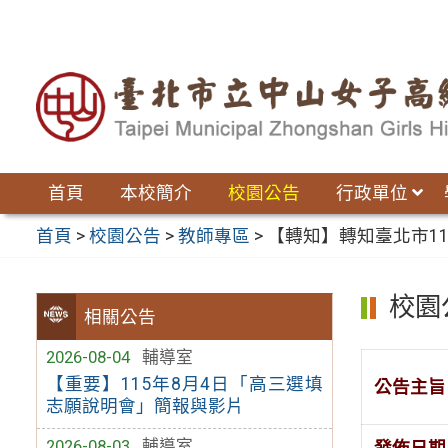
跳
至
主
要
內
容
區
首頁
本校簡介
校園公告
行政單位
首頁
>
校園公告
>
教師專區
>
【轉知】轉知臺北市1
校園
相關公告
2026-08-04
輔導室
【重要】115年8月4日「高三選填
公告主旨
志願說明會」簡報與影片
2026-08-03
輔導室
發佈日期