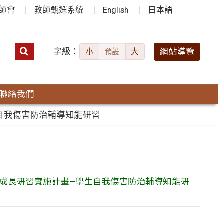
師會
教師甄選系統
English
日本語
字級：
送出
網站導覽
小
預設
大
搜
尋：
聯絡我們
自我傷害防治輔導知能研習
業成長研習實施計畫—學生自我傷害防治輔導知能研