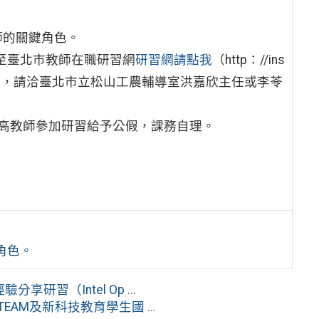
師的關鍵角色。
逕至臺北市教師在職研習網
研習網請點我
（http：//ins
名問題，請洽臺北市立松山工農輔導室洪嘉欣主任或李苓
高教師參加研習給予公假，課務自理。
角色。
習（Intel Op ...
AM及新科技教育學生國 ...