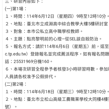
三、研習內容如下：
(一)第1場：
１、時間：114年6月12日（星期四）9時至12時10分
２、地點：臺北市立成淵高中綜合教學大樓5樓研討室。
３、對象：本市公私立高中職學校教師。
４、主題：點亮黎明前的心燈—從SEL談自殺防治。
５、報名方式：請於114年6月6日（星期五）前，逕
c.tp.edu.tw）登錄報名並完成薦派程序，如有報
話：25531969分機160。
６、本場次研習全程參予者核發3小時研習時數，參加
人員請各校准予公假排代。
(二)第2場：
１、時間：114年6月18日（星期三）9時至12時10分
２、地點：臺北市立松山高級工農職業學校大同樓4樓第
號）。