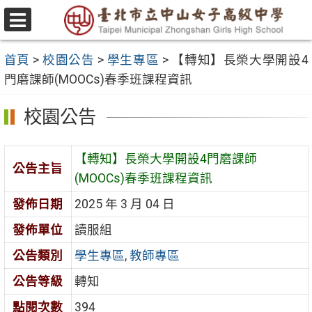
跳
至
選
主
單
首頁
>
校園公告
>
學生專區
>
【轉知】長榮大學開設4
要
門磨課師(MOOCs)春季班課程資訊
內
容
校園公告
區
【轉知】長榮大學開設4門磨課師
公告主旨
(MOOCs)春季班課程資訊
發佈日期
2025 年 3 月 04 日
發佈單位
讀服組
公告類別
學生專區
,
教師專區
公告等級
轉知
點閱次數
394