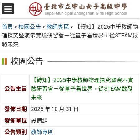
跳
至
選
主
單
首頁
>
校園公告
>
教師專區
>
【轉知】2025中學教師物
要
理探究暨演示實驗研習會－從量子看世界，從STEAM啟
內
發未來
容
區
校園公告
【轉知】2025中學教師物理探究暨演示實
公告主旨
驗研習會－從量子看世界，從STEAM啟發
未來
發佈日期
2025 年 10 月 31 日
發佈單位
設備組
公告類別
教師專區