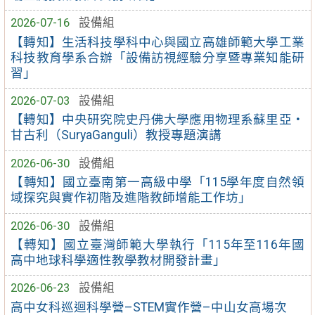
2026-07-16
設備組
【轉知】生活科技學科中心與國立高雄師範大學工業
科技教育學系合辦「設備訪視經驗分享暨專業知能研
習」
2026-07-03
設備組
【轉知】中央研究院史丹佛大學應用物理系蘇里亞・
甘古利（SuryaGanguli）教授專題演講
2026-06-30
設備組
【轉知】國立臺南第一高級中學「115學年度自然領
域探究與實作初階及進階教師增能工作坊」
2026-06-30
設備組
【轉知】國立臺灣師範大學執行「115年至116年國
高中地球科學適性教學教材開發計畫」
2026-06-23
設備組
高中女科巡迴科學營–STEM實作營–中山女高場次