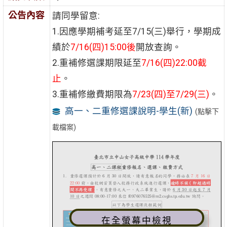
公告內容
請同學留意:
1.因應學期補考延至7/15(三)舉行，學期成
績於
7/16(四)15:00後
開放查詢。
2.重補修選課期限延至
7/16(四)22:00截
止
。
3.重補修繳費期限為
7/23(四)至7/29(三)
。
高一、二重修選課說明-學生(新)
(點擊下
載檔案)
在全螢幕中檢視