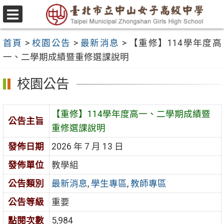
跳
至
選
主
單
首頁
>
校園公告
>
最新消息
>
【重修】114學年度高
要
一、二學期成績暨重修選課說明
內
容
校園公告
區
【重修】114學年度高一、二學期成績暨
公告主旨
重修選課說明
發佈日期
2026 年 7 月 13 日
發佈單位
教學組
公告類別
最新消息
,
學生專區
,
教師專區
公告等級
重要
點閱次數
5,984