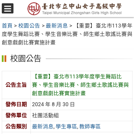
跳
至
選
主
單
首頁
>
校園公告
>
最新消息
>
【重要】臺北市113學年
要
度學生舞蹈比賽、學生音樂比賽、師生鄉土歌謠比賽與
內
創意戲劇比賽實施計畫
容
區
校園公告
【重要】臺北市113學年度學生舞蹈比
公告主旨
賽、學生音樂比賽、師生鄉土歌謠比賽與
創意戲劇比賽實施計畫
發佈日期
2024 年 8 月 30 日
發佈單位
社團活動組
公告類別
最新消息
,
學生專區
,
教師專區