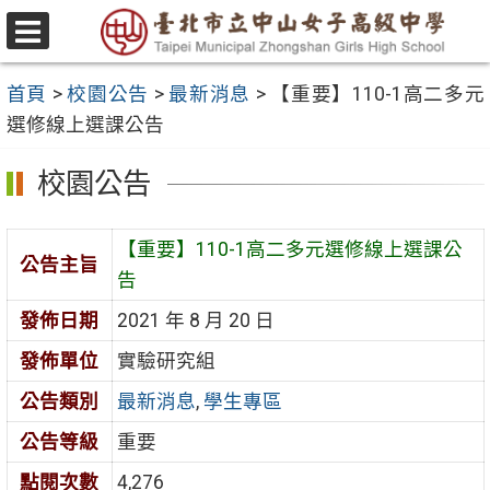
跳
至
選
主
單
首頁
>
校園公告
>
最新消息
>
【重要】110-1高二多元
要
選修線上選課公告
內
容
校園公告
區
【重要】110-1高二多元選修線上選課公
公告主旨
告
發佈日期
2021 年 8 月 20 日
發佈單位
實驗研究組
公告類別
最新消息
,
學生專區
公告等級
重要
點閱次數
4,276