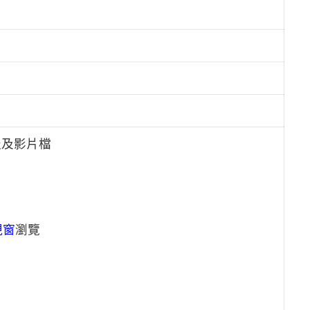
報及影片檔
視窗
瀏覽