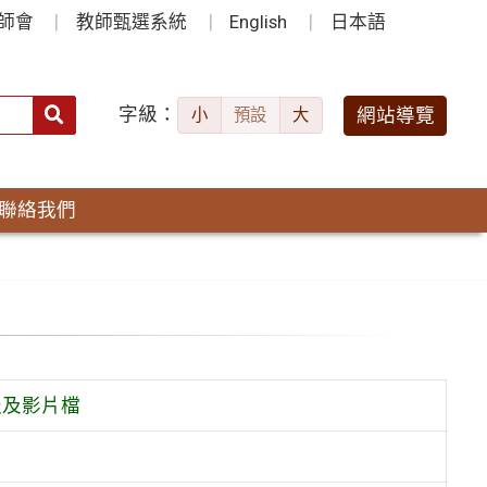
師會
教師甄選系統
English
日本語
字級：
送出
網站導覽
小
預設
大
搜
尋：
聯絡我們
報及影片檔