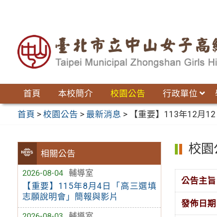
跳
至
主
要
內
容
區
首頁
本校簡介
校園公告
行政單位
首頁
>
校園公告
>
最新消息
>
【重要】113年12月
校園
相關公告
2026-08-04
輔導室
公告主旨
【重要】115年8月4日「高三選填
志願說明會」簡報與影片
發佈日期
2026-08-03
輔導室