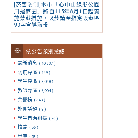
[菸害防制]本市「心中山線形公園
周邊商圈」將自115年8月1日起實
施禁菸措施，吸菸請至指定吸菸區
90字宣導海報
依公告類別彙總
最新消息
( 10,337 )
防疫專區
( 149 )
學生專區
( 8,048 )
教師專區
( 6,904 )
榮譽榜
( 343 )
外食議題
( 9 )
學生自治組織
( 70 )
校慶
( 56 )
畢典
( 53 )