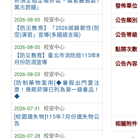
菸須至指定吸菸區，違者最高處1
發佈單位
萬元罰鍰」
2026-08-05
校安中心
公告類別
【防災教育】「2026城鎮韌性(防
公告等級
空)演習」宣導(多國語言版)
2026-08-05
校安中心
點閱次數
【防災教育】臺北市消防局115年8
月份防溺宣導
公告內容
2026-08-03
校安中心
[防制藥物濫用]◆暑假出門要注
意！喪屍菸彈已列為第一級毒品！
◆
2026-07-31
校安中心
[校園遺失物]115年7月份遺失物公
告
相關附件
2026-07-28
校安中心