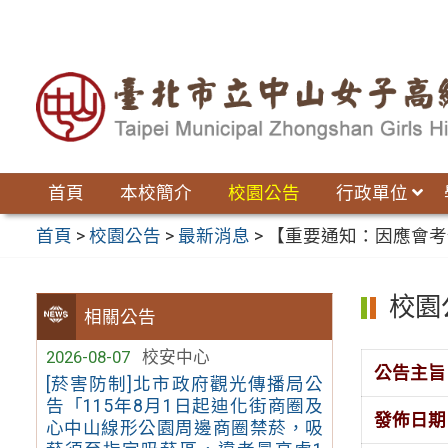
跳
至
主
要
內
容
區
首頁
本校簡介
校園公告
行政單位
首頁
>
校園公告
>
最新消息
>
【重要通知：因應會考
校園
相關公告
2026-08-07
校安中心
公告主旨
[菸害防制]北市政府觀光傳播局公
告「115年8月1日起迪化街商圈及
發佈日期
心中山線形公園周邊商圈禁菸，吸