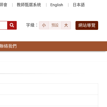
師會
教師甄選系統
English
日本語
字級：
送出
網站導覽
小
預設
大
搜
尋：
聯絡我們