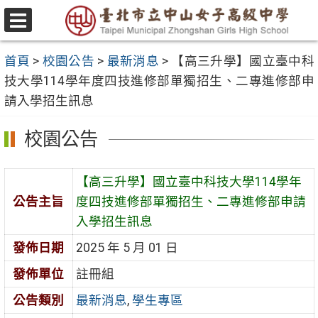
跳
至
選
主
單
首頁
>
校園公告
>
最新消息
>
【高三升學】國立臺中科
要
技大學114學年度四技進修部單獨招生、二專進修部申
內
請入學招生訊息
容
區
校園公告
【高三升學】國立臺中科技大學114學年
公告主旨
度四技進修部單獨招生、二專進修部申請
入學招生訊息
發佈日期
2025 年 5 月 01 日
發佈單位
註冊組
公告類別
最新消息
,
學生專區