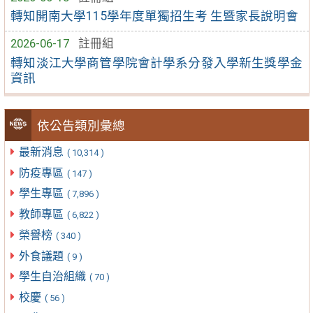
轉知開南大學115學年度單獨招生考 生暨家長說明會
2026-06-17
註冊組
轉知淡江大學商管學院會計學系分發入學新生獎學金
資訊
依公告類別彙總
最新消息
( 10,314 )
防疫專區
( 147 )
學生專區
( 7,896 )
教師專區
( 6,822 )
榮譽榜
( 340 )
外食議題
( 9 )
學生自治組織
( 70 )
校慶
( 56 )