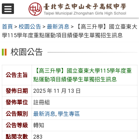
跳
至
選
主
單
首頁
>
校園公告
>
最新消息
>
【高三升學】國立臺東大
要
學115學年度重點運動項目績優學生單獨招生訊息
內
容
校園公告
區
【高三升學】國立臺東大學115學年度重
公告主旨
點運動項目績優學生單獨招生訊息
發佈日期
2025 年 11 月 13 日
發佈單位
註冊組
公告類別
最新消息
,
學生專區
公告等級
轉知
點閱次數
283