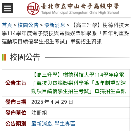
跳
至
選
主
單
首頁
>
校園公告
>
最新消息
>
【高三升學】樹德科技大
要
學114學年度電子競技與電腦娛樂科學系「四年制重點
內
運動項目績優學生招生考試」單獨招生資訊
容
區
校園公告
【高三升學】樹德科技大學114學年度電
公告主旨
子競技與電腦娛樂科學系「四年制重點運
動項目績優學生招生考試」單獨招生資訊
發佈日期
2025 年 4 月 29 日
發佈單位
註冊組
公告類別
最新消息
,
學生專區