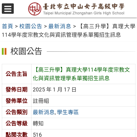
跳
至
選
主
單
首頁
>
校園公告
>
最新消息
>
【高三升學】真理大學
要
114學年度宗教文化與資訊管理學系單獨招生訊息
內
容
校園公告
區
【高三升學】真理大學114學年度宗教文
公告主旨
化與資訊管理學系單獨招生訊息
發佈日期
2025 年 1 月 17 日
發佈單位
註冊組
公告類別
最新消息
,
學生專區
公告等級
轉知
點閱次數
516