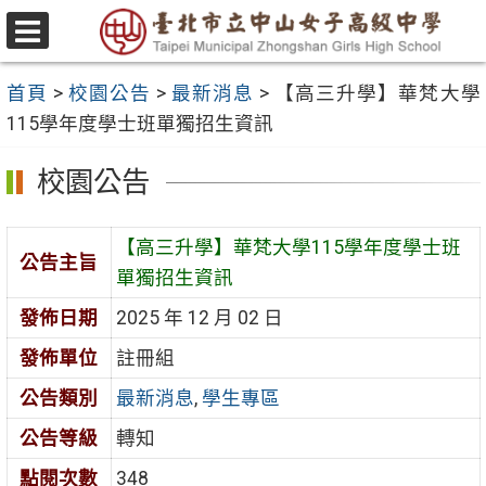
跳
至
選
主
單
首頁
>
校園公告
>
最新消息
>
【高三升學】華梵大學
要
115學年度學士班單獨招生資訊
內
容
校園公告
區
【高三升學】華梵大學115學年度學士班
公告主旨
單獨招生資訊
發佈日期
2025 年 12 月 02 日
發佈單位
註冊組
公告類別
最新消息
,
學生專區
公告等級
轉知
點閱次數
348