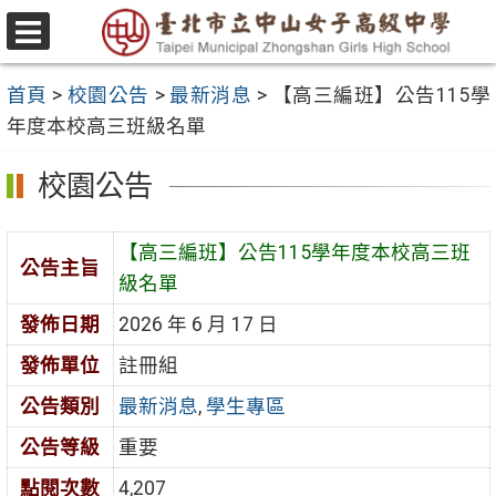
跳
至
選
主
單
首頁
>
校園公告
>
最新消息
>
【高三編班】公告115學
要
年度本校高三班級名單
內
容
校園公告
區
【高三編班】公告115學年度本校高三班
公告主旨
級名單
發佈日期
2026 年 6 月 17 日
發佈單位
註冊組
公告類別
最新消息
,
學生專區
公告等級
重要
點閱次數
4,207