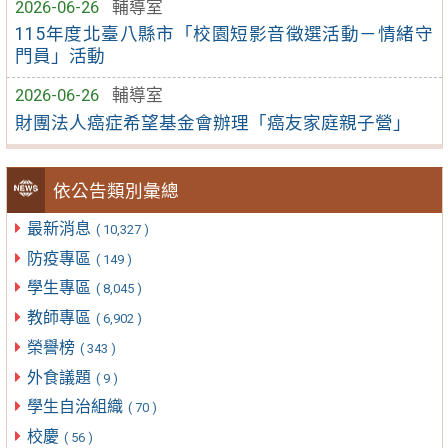
2026-06-26
輔導室
115年度北臺八縣市「校園短影音徵選活動－情緒守
門員」活動
2026-06-26
輔導室
財團法人癌症希望基金會辦理「癌友家庭親子營」
依公告類別彙總
最新消息
( 10,327 )
防疫專區
( 149 )
學生專區
( 8,045 )
教師專區
( 6,902 )
榮譽榜
( 343 )
外食議題
( 9 )
學生自治組織
( 70 )
校慶
( 56 )