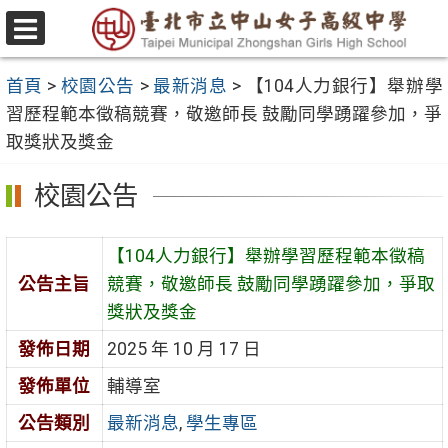
跳
至
選
主
單
首頁
>
校園公告
>
最新消息
>
【104人力銀行】舉辦學
要
習歷程範本徵稿競賽，敬邀師長 鼓勵同學踴躍參加，爭
內
取獎狀及獎金
容
區
校園公告
【104人力銀行】舉辦學習歷程範本徵稿
公告主旨
競賽，敬邀師長 鼓勵同學踴躍參加，爭取
獎狀及獎金
發佈日期
2025 年 10 月 17 日
發佈單位
輔導室
公告類別
最新消息
,
學生專區