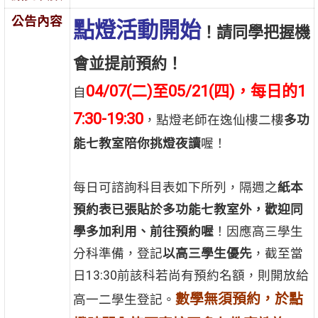
公告內容
點燈活動開始
！請同學把握機
會並提前預約！
04/07(二)至05/21(四)，每日的1
自
7:30-19:30
，點燈老師在逸仙樓二樓
多功
能七教室陪你挑燈夜讀
喔！
每日可諮詢科目表如下所列，隔週之
紙本
預約表已張貼於多功能七教室外，歡迎同
學多加利用、前往預約喔
！因應高三學生
分科準備，登記
以高三學生優先
，截至當
日13:30前該科若尚有預約名額，則開放給
數學無須預約，於點
高一二學生登記。