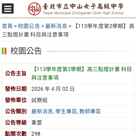
跳
至
選
主
單
首頁
>
校園公告
>
最新消息
>
【113學年度第2學期】高
要
三點燈計畫 科目與注意事項
內
容
校園公告
區
【113學年度第2學期】高三點燈計畫 科目
公告主旨
與注意事項
發佈日期
2026 年 4 月 02 日
發佈單位
試務組
公告類別
最新消息
,
學生專區
,
教師專區
公告等級
重要
點閱次數
298