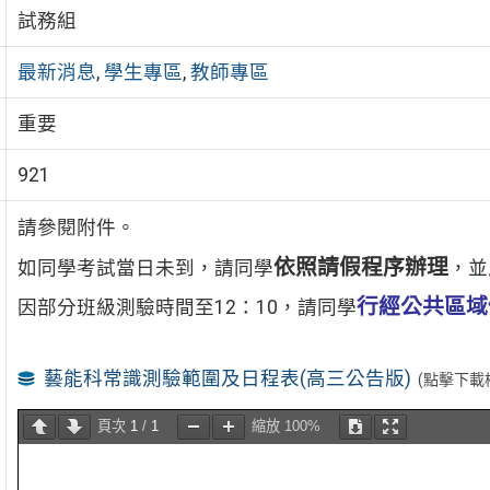
試務組
最新消息
,
學生專區
,
教師專區
重要
921
請參閱附件。
依照請假程序辦理
如同學考試當日未到，請同學
，並
行經公共區域
因部分班級測驗時間至12：10，請同學
藝能科常識測驗範圍及日程表(高三公告版)
(點擊下載
頁次
1
/
1
縮放
100%