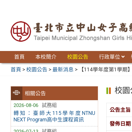
跳
至
主
要
內
容
區
首頁
本校簡介
校園公告
行政單位
首頁
>
校園公告
>
最新消息
>
【114學年度第1學期】
校園
相關公告
2026-08-06
試務組
公告主旨
轉知：臺師大115學年度NTNU
NEXT Program高中生課程資訊
發佈日期
2026-07-13
試務組