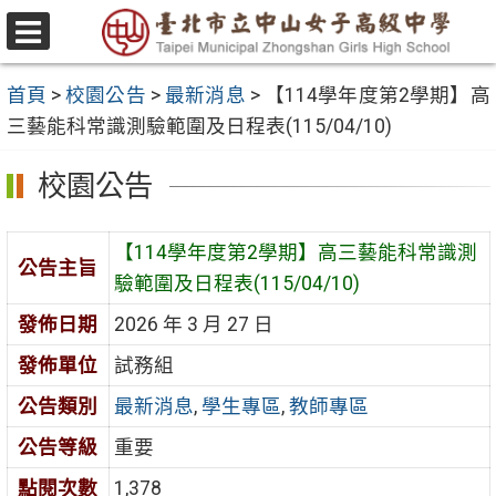
跳
至
選
主
單
首頁
>
校園公告
>
最新消息
>
【114學年度第2學期】高
要
三藝能科常識測驗範圍及日程表(115/04/10)
內
容
校園公告
區
【114學年度第2學期】高三藝能科常識測
公告主旨
驗範圍及日程表(115/04/10)
發佈日期
2026 年 3 月 27 日
發佈單位
試務組
公告類別
最新消息
,
學生專區
,
教師專區
公告等級
重要
點閱次數
1,378