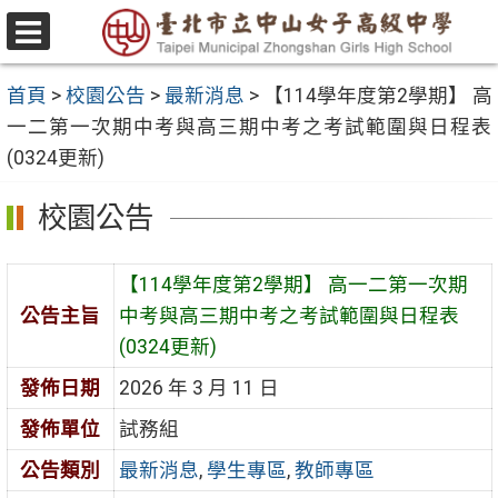
跳
至
選
主
單
首頁
>
校園公告
>
最新消息
>
【114學年度第2學期】 高
要
一二第一次期中考與高三期中考之考試範圍與日程表
內
(0324更新)
容
區
校園公告
【114學年度第2學期】 高一二第一次期
公告主旨
中考與高三期中考之考試範圍與日程表
(0324更新)
發佈日期
2026 年 3 月 11 日
發佈單位
試務組
公告類別
最新消息
,
學生專區
,
教師專區