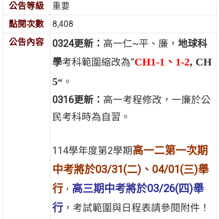
公告等級
重要
點閱次數
8,408
公告內容
0324更新：
高一仁~平、廉，
地球科
CH1-1、1-2
, CH
學
考科範圍縮改為”
5
“
。
0316更新：
高一考程修改，一廉於公
民考科時為自習。
高一二第一次期
114學年度第2學期
中考將於03/31(二)、04/01(三)舉
行
高三期中考將於03/26(四)舉
，
行
，考試範圍與日程表請參閱附件！